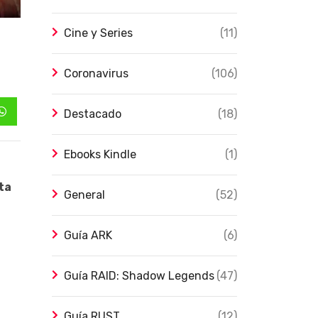
Cine y Series
(11)
Coronavirus
(106)
Destacado
(18)
Whatsapp
Ebooks Kindle
(1)
ta
General
(52)
Guía ARK
(6)
Guía RAID: Shadow Legends
(47)
Guía RUST
(12)