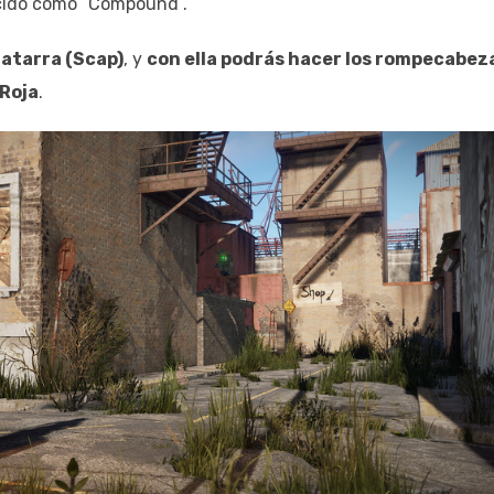
cido como “Compound”.
atarra (Scap)
, y
con ella podrás hacer los rompecabez
 Roja
.