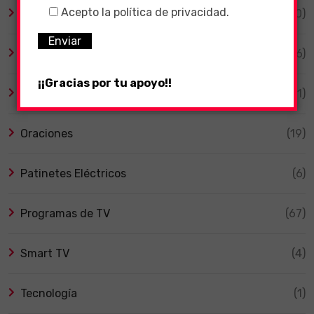
Acepto la política de privacidad.
Invertir
(10)
Juegos Online Gratuitos
(16)
¡¡Gracias por tu apoyo!!
Merchandising
(1)
Oraciones
(19)
Patinetes Eléctricos
(6)
Programas de TV
(67)
Smart TV
(4)
Tecnología
(1)