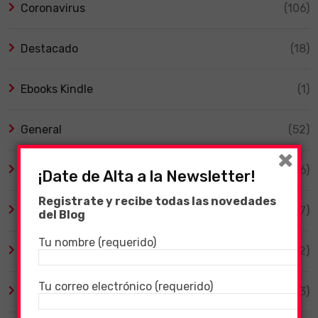
Coronavirus
(106)
Destacado
(18)
Ebooks Kindle
(1)
General
(52)
×
Guía ARK
(6)
¡Date de Alta a la Newsletter!
Registrate y recibe todas las novedades
Guía RAID: Shadow Legends
(47)
del Blog
Tu nombre (requerido)
Guía RUST
(12)
Tu correo electrónico (requerido)
Guías
(133)