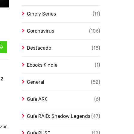
Cine y Series
(11)
Coronavirus
(106)
Destacado
(18)
Whatsapp
Ebooks Kindle
(1)
12
General
(52)
Guía ARK
(6)
Guía RAID: Shadow Legends
(47)
zar.
Guía RUST
(12)