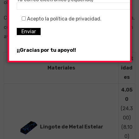
obtener Starmetal de los nodos.
Consumir alimentos que aumenten la suerte en minería,
Acepto la política de privacidad.
como las
papas asadas (Roasted Potatoes)
, también
ayudarán con el dropeo de recursos raros.
¡¡Gracias por tu apoyo!!
Cant
Materiales
idad
es
4,05
0
(24,3
00)
Lingote de Metal Estelar
(8,10
0)