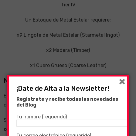
Tier IV
Un Estoque de Metal Estelar requiere:
x9 Lingote de Metal Estelar (Starmetal Ingot)
x2 Madera (Timber)
x1 Cuero Grueso (Coarse Leather)
×
Materiales requeridos:
¡Date de Alta a la Newsletter!
El Metal Estelar (Starmetal) se puede extraer una vez
Registrate y recibe todas las novedades
que alcanzas el nivel 100 de habilidad.
del Blog
Tu nombre (requerido)
Si elaboras un
pico
con el
amuleto de minero de
oricalco
te otorgará un 19% más de probabilidad de
Tu correo electrónico (requerido)