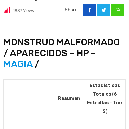
Share:
1887
Views
What
MONSTRUO MALFORMADO
/ APARECIDOS – HP –
MAGIA
/
Estadísticas
Totales (6
Resumen
Estrellas – Tier
S)