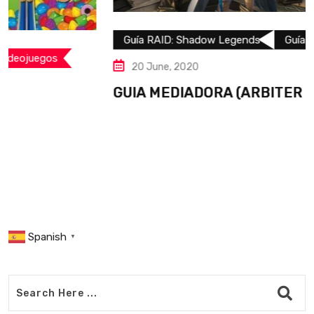
Guía RAID: Shadow Legends
Guías
Videojuegos
20 June, 2020
GUIA MEDIADORA (ARBITER GUIDE)
Spanish
▼