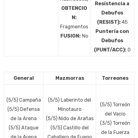
Resistencia a
OBTENCIO
Debufos
N:
(RESIST):
45
Fragmentos
Puntería con
FUSION:
No
Debufos
(PUNT/ACC):
0
General
Mazmorras
Torreones
(5/5) Campaña
(5/5) Laberinto del
(5/5) Torreón
(5/5) Defensa
Minotauro
del Vacío
de la Arena
(5/5) Nido de Arañas
(3/5) Torreón
(5/5) Ataque
(5/5) Castillo del
de la Fuerza
de la Arena
Caballero de Fuego