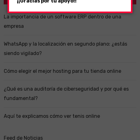
¡¡Gracias por tu apoyo!!
La importancia de un software ERP dentro de una
empresa
WhatsApp y la localización en segundo plano: ¿estás
siendo vigilado?
Cómo elegir el mejor hosting para tu tienda online
¿Qué es una auditoría de ciberseguridad y por qué es
fundamental?
Aquí te explicamos cómo ver tenis online
Feed de Noticias