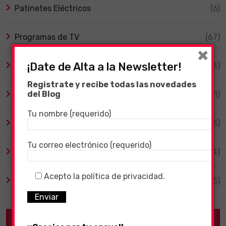
Patinetes Eléctricos
(6)
Programas de TV
(67)
×
¡Date de Alta a la Newsletter!
Smart TV
(4)
Registrate y recibe todas las novedades
del Blog
Tecnología
(1)
Tu nombre (requerido)
TV y Series
(3)
Tu correo electrónico (requerido)
Videojuegos
(204)
Acepto la política de privacidad.
Virales
(55)
Recent Posts