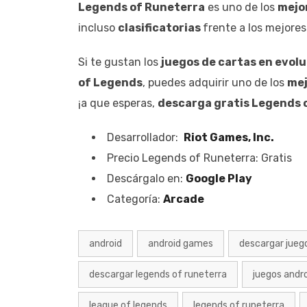
Legends of Runeterra
es uno de los
mejo
incluso
clasificatorias
frente a los mejores
Si te gustan los
juegos de cartas en evol
of Legends
, puedes adquirir uno de los
mej
¡a que esperas,
descarga gratis Legends 
Desarrollador:
Riot Games, Inc.
Precio Legends of Runeterra: Gratis
Descárgalo en:
Google Play
Categoría:
Arcade
android
android games
descargar jueg
descargar legends of runeterra
juegos andr
league of legends
legends of runeterra