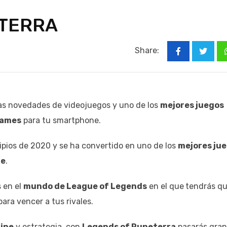
ETERRA
Share:
mas novedades de videojuegos y uno de los
mejores juegos
Games
para tu smartphone.
ipios de 2020 y se ha convertido en uno de los
mejores ju
ne
.
 en el
mundo de League of Legends
en el que
tendrás q
para vencer a tus rivales.
line
y estrategia, con
Legends of Runeterra
pasarás gra