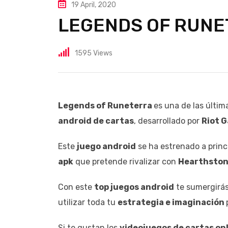
19 April, 2020
LEGENDS OF RUN
1595
Views
Legends of Runeterra
es una de las últi
android de cartas
, desarrollado por
Riot 
Este
juego android
se ha estrenado a princ
apk
que pretende rivalizar con
Hearthsto
Con este
top juegos android
te sumergirás
utilizar toda tu
estrategia e imaginación
Si te gustan los
videojuegos de cartas on