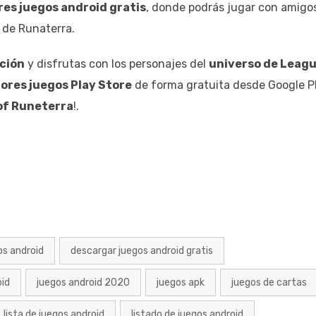
res juegos android gratis
, donde podrás jugar con amigo
 de Runaterra.
ución
y disfrutas con los personajes del
universo de Leag
ores juegos Play Store
de forma gratuita desde Google Pl
of Runeterra
!.
os android
descargar juegos android gratis
oid
juegos android 2020
juegos apk
juegos de cartas
lista de juegos android
listado de juegos android