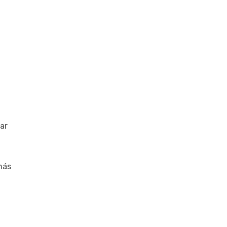
ar
más