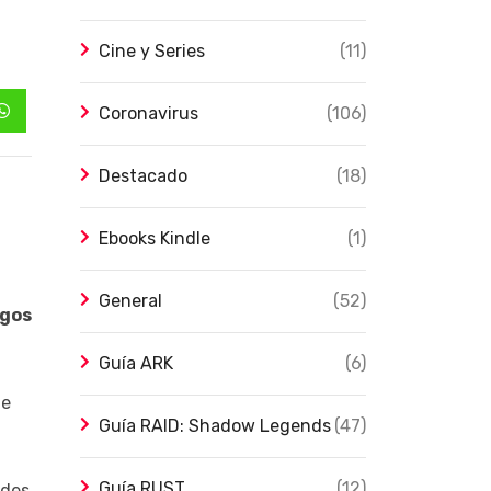
Cine y Series
(11)
Coronavirus
(106)
Whatsapp
Destacado
(18)
Ebooks Kindle
(1)
General
(52)
egos
Guía ARK
(6)
ue
Guía RAID: Shadow Legends
(47)
Guía RUST
(12)
ndes