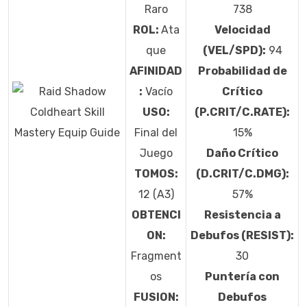
Raro
738
ROL:
Ata
Velocidad
que
(VEL/SPD):
94
AFINIDAD
Probabilidad de
:
Vacío
Crítico
USO:
(P.CRIT/C.RATE):
Final del
15%
Juego
Daño Crítico
TOMOS:
(D.CRIT/C.DMG):
12 (A3)
57%
OBTENCI
Resistencia a
ON:
Debufos (RESIST):
Fragment
30
os
Puntería con
FUSION:
Debufos