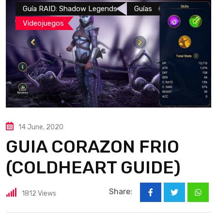
Guía RAID: Shadow Legends
Guías
Videojuegos
14 June, 2020
GUIA CORAZON FRIO
(COLDHEART GUIDE)
Share:
1812
Views
What