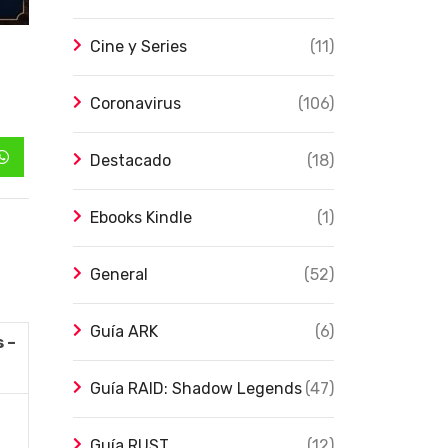
Cine y Series
(11)
Coronavirus
(106)
Destacado
(18)
Whatsapp
Ebooks Kindle
(1)
General
(52)
Guía ARK
(6)
 –
Guía RAID: Shadow Legends
(47)
Guía RUST
(12)