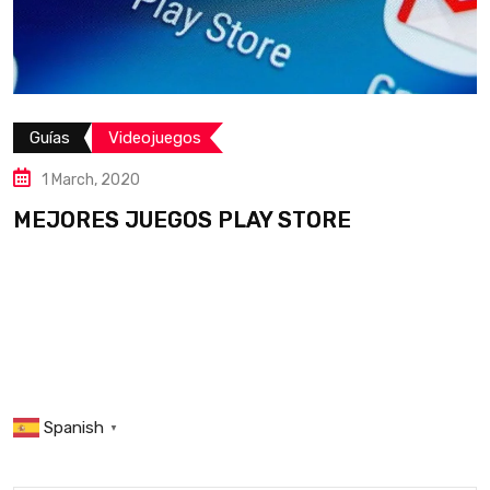
s
Videojuegos
arch, 2020
Des
ORES JUEGOS PLAY STORE
23
GUI
Spanish
▼