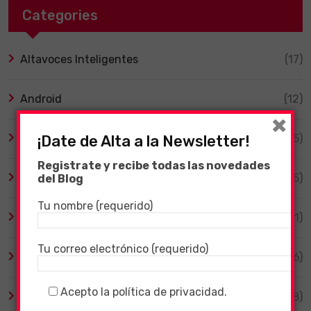
Categories
Altavoces Inteligentes
(17)
Android
(12)
×
Animales
(5)
¡Date de Alta a la Newsletter!
Registrate y recibe todas las novedades
Bicicletas Eléctricas
(5)
del Blog
Tu nombre (requerido)
Cine y Series
(11)
Tu correo electrónico (requerido)
Coronavirus
(106)
Acepto la política de privacidad.
Destacado
(18)