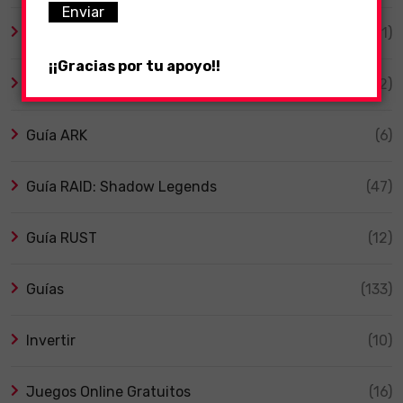
Ebooks Kindle
(1)
¡¡Gracias por tu apoyo!!
General
(52)
Guía ARK
(6)
Guía RAID: Shadow Legends
(47)
Guía RUST
(12)
Guías
(133)
Invertir
(10)
Juegos Online Gratuitos
(16)