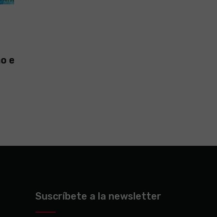
Virales
28 March, 2022
ROMANCE ENTRE JADA PINKETT Y
CHRIS ROCK
Suscríbete a la newsletter