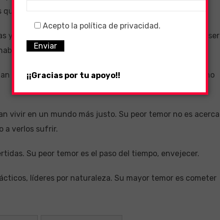
s que los rodean.
Acepto la política de privacidad.
s y con mucho ego, sin embargo, su peor miedo es el de ser
hablando de ellas.
an los misterios y los desafíos. Su mayor temor es el de no
¡¡Gracias por tu apoyo!!
an vivir en un mundo más justo. Su peor temor no es acerca
 a verlos sufrir.
tidas. Su peor temor es el paso del tiempo, envejecer.
ácticos, líderes por naturaleza. Su mayor temor es cometer