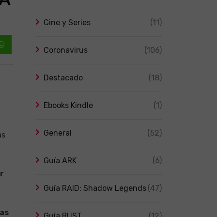
Cine y Series
(11)
Coronavirus
(106)
Whatsapp
Destacado
(18)
Ebooks Kindle
(1)
General
(52)
as
Guía ARK
(6)
r
Guía RAID: Shadow Legends
(47)
ías
Guía RUST
(12)