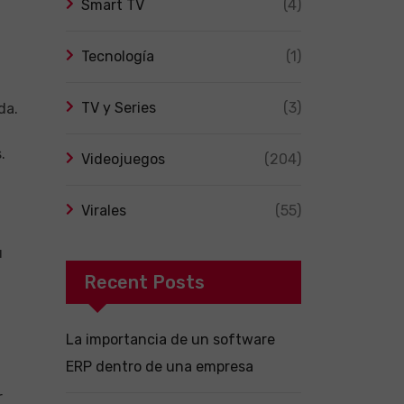
Smart TV
(4)
Tecnología
(1)
TV y Series
(3)
da.
.
Videojuegos
(204)
Virales
(55)
u
Recent Posts
La importancia de un software
ERP dentro de una empresa
r