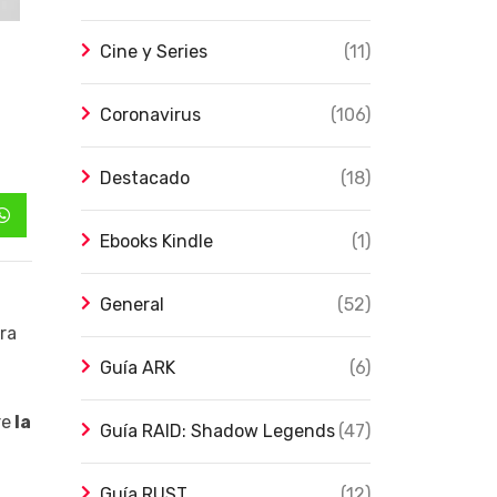
Cine y Series
(11)
Coronavirus
(106)
Destacado
(18)
Whatsapp
Ebooks Kindle
(1)
General
(52)
tra
Guía ARK
(6)
re
la
Guía RAID: Shadow Legends
(47)
Guía RUST
(12)