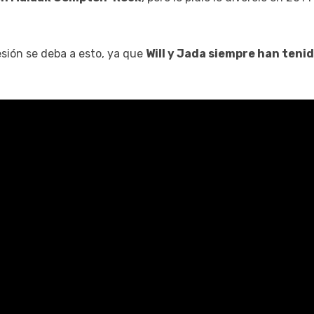
sión se deba a esto, ya que
Will y Jada siempre han teni