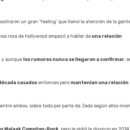
mostraron un gran ‘feeling’ que llamó la atención de la gente
ensa rosa de hollywood empezó a hablar de
una relación
,
y aunque
los rumores nunca se llegaron a confirmar
, 
 década casados
entonces pero
mantenían una relación
n entre ambos, sobre todo por parte de Jada según ellos mis
con Malaak Compton-Rock
, pero le pidió le divorcio en 2014