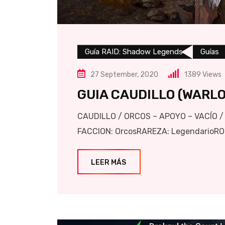
Guía RAID: Shadow Legends
Guías
27 September, 2020
1389
Views
GUIA CAUDILLO (WARLO
CAUDILLO / ORCOS – APOYO – VACÍO / Re
FACCION: OrcosRAREZA: LegendarioROL:
LEER MÁS