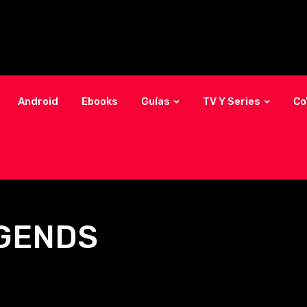
Android
Ebooks
Guías
TV Y Series
Co
EGENDS