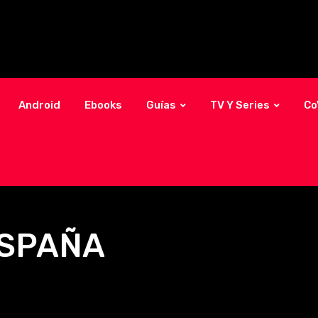
Android
Ebooks
Guías
TV Y Series
Co
ESPAÑA