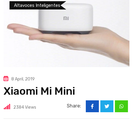
Altavoces Inteligentes
8 April, 2019
Xiaomi Mi Mini
Share:
2384
Views
What