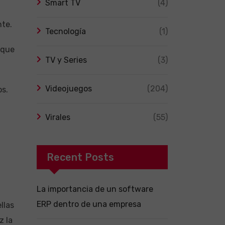
Smart TV
(4)
nte.
Tecnología
(1)
nque
TV y Series
(3)
Videojuegos
(204)
os.
Virales
(55)
Recent Posts
La importancia de un software
ERP dentro de una empresa
llas
z la