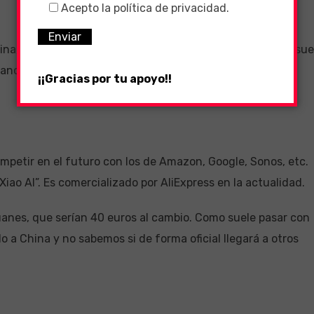
Acepto la política de privacidad.
hina, por lo que puedes elegir qué canciones quieres que su
anciones populares en inglés disponibles, pero todas las
¡¡Gracias por tu apoyo!!
mpetir en el futuro con los de Amazon, Google, Sonos, etc.
Xiao AI”. Es comercializado por AliExpress en la actualidad.
yuanes, que serían 40 euros al cambio. Como suele pasar con
lo a China y no sabemos si de forma oficial llegará a otros