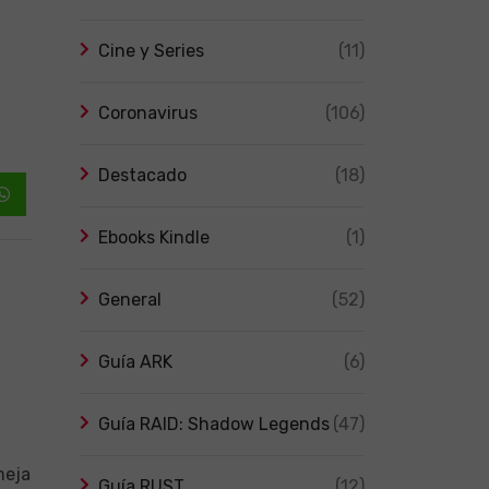
Cine y Series
(11)
Coronavirus
(106)
Destacado
(18)
Whatsapp
Ebooks Kindle
(1)
General
(52)
Guía ARK
(6)
Guía RAID: Shadow Legends
(47)
meja
Guía RUST
(12)