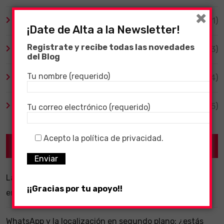
×
Tecnología
(1)
¡Date de Alta a la Newsletter!
Registrate y recibe todas las novedades
TV y Series
(3)
del Blog
Tu nombre (requerido)
Videojuegos
(204)
Virales
(55)
Tu correo electrónico (requerido)
Acepto la política de privacidad.
Recent Posts
La importancia de un software ERP dentro de una
¡¡Gracias por tu apoyo!!
empresa
WhatsApp y la localización en segundo plano: ¿estás