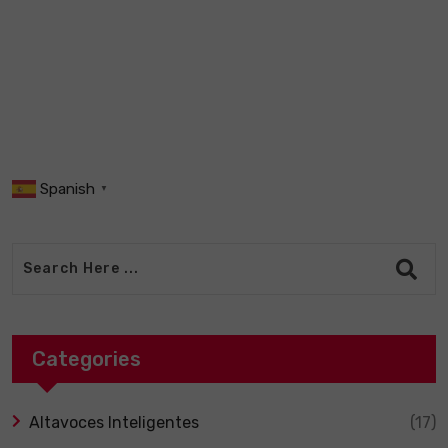
Tec
apa
Spanish
▼
Categories
Altavoces Inteligentes
(17)