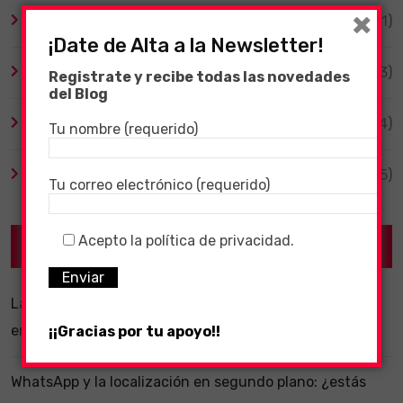
×
Tecnología
(1)
¡Date de Alta a la Newsletter!
TV y Series
(3)
Registrate y recibe todas las novedades
del Blog
Videojuegos
(204)
Tu nombre (requerido)
Virales
(55)
Tu correo electrónico (requerido)
Acepto la política de privacidad.
Recent Posts
La importancia de un software ERP dentro de una
empresa
¡¡Gracias por tu apoyo!!
WhatsApp y la localización en segundo plano: ¿estás