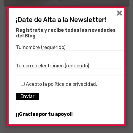
×
¡Date de Alta a la Newsletter!
Coronavirus
Registrate y recibe todas las novedades
del Blog
13 December, 2020
1077
Views
CORONAVIRUS –
Tu nombre (requerido)
13/12/2020
Tu correo electrónico (requerido)
CORONAVIRUS ESPAÑA El Ministerios de
Sanidad ha publicado unas recomendaciones
Acepto la política de privacidad.
para aquellas personas que vayan a volver a
sus casa.
¡¡Gracias por tu apoyo!!
LEER MÁS