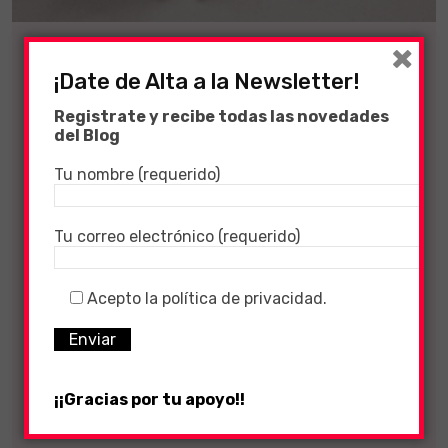
×
¡Date de Alta a la Newsletter!
Coronavirus
Registrate y recibe todas las novedades
7 January, 2021
911
Views
del Blog
CORONAVIRUS –
Tu nombre (requerido)
06/01/2021
Tu correo electrónico (requerido)
CORONAVIRUS ESPAÑA Los casos globales
ascienden a 84,7 millones de contagiados,
Acepto la política de privacidad.
con 1,85 millones de muertes en todo el
mundo..
LEER MÁS
¡¡Gracias por tu apoyo!!