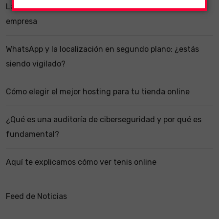
La importancia de un software ERP dentro de una
empresa
WhatsApp y la localización en segundo plano: ¿estás
siendo vigilado?
Cómo elegir el mejor hosting para tu tienda online
¿Qué es una auditoría de ciberseguridad y por qué es
fundamental?
Aquí te explicamos cómo ver tenis online
Feed de Noticias