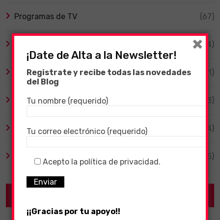
Programas de TV
(67)
×
Smart TV
(4)
¡Date de Alta a la Newsletter!
Tecnología
(1)
Registrate y recibe todas las novedades
del Blog
TV y Series
(3)
Tu nombre (requerido)
Videojuegos
(204)
Tu correo electrónico (requerido)
Virales
(55)
Acepto la política de privacidad.
Recent Posts
¡¡Gracias por tu apoyo!!