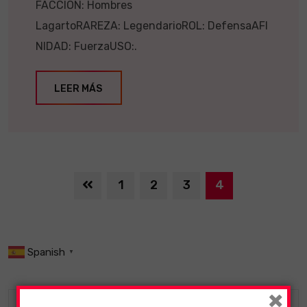
FACCION: Hombres
LagartoRAREZA: LegendarioROL: DefensaAFI
NIDAD: FuerzaUSO:.
LEER MÁS
1
2
3
4
Spanish
▼
×