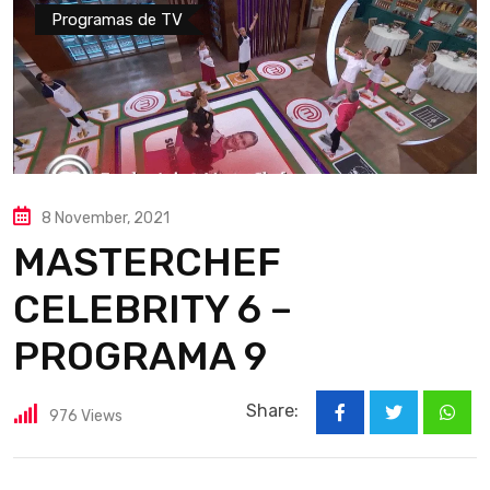
Programas de TV
8 November, 2021
MASTERCHEF
CELEBRITY 6 –
PROGRAMA 9
Share:
976
Views
What