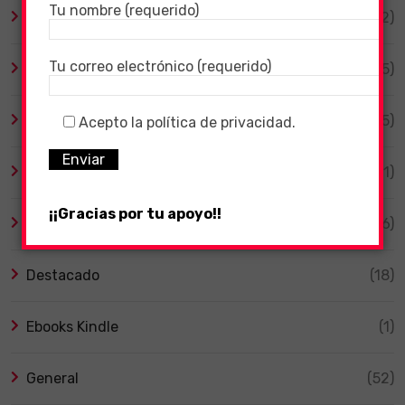
Tu nombre (requerido)
Android
(12)
Tu correo electrónico (requerido)
Animales
(5)
Bicicletas Eléctricas
(5)
Acepto la política de privacidad.
Cine y Series
(11)
¡¡Gracias por tu apoyo!!
Coronavirus
(106)
Destacado
(18)
Ebooks Kindle
(1)
General
(52)