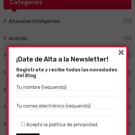
Categories
Altavoces Inteligentes
(17)
Android
(12)
×
Animales
(5)
¡Date de Alta a la Newsletter!
Registrate y recibe todas las novedades
Bicicletas Eléctricas
(5)
del Blog
Tu nombre (requerido)
Cine y Series
(11)
Tu correo electrónico (requerido)
Coronavirus
(106)
Destacado
(18)
Acepto la política de privacidad.