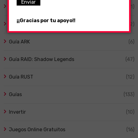
Ebooks Kindle
(1)
¡¡Gracias por tu apoyo!!
General
(52)
Guía ARK
(6)
Guía RAID: Shadow Legends
(47)
Guía RUST
(12)
Guías
(133)
Invertir
(10)
Juegos Online Gratuitos
(16)