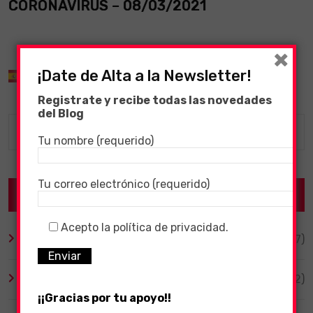
CORONAVIRUS – 08/03/2021
×
¡Date de Alta a la Newsletter!
Spanish
▼
Registrate y recibe todas las novedades
del Blog
Tu nombre (requerido)
Tu correo electrónico (requerido)
Categories
Acepto la política de privacidad.
Altavoces Inteligentes
(17)
Android
(12)
¡¡Gracias por tu apoyo!!