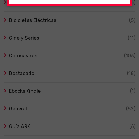
Animales
(5)
Bicicletas Eléctricas
(5)
Cine y Series
(11)
Coronavirus
(106)
Destacado
(18)
Ebooks Kindle
(1)
General
(52)
Guía ARK
(6)