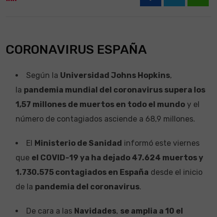
What
CORONAVIRUS ESPAÑA
Según la
Universidad Johns Hopkins
,
la
pandemia mundial del coronavirus supera los
1,57 millones de muertos en todo el mundo
y el
número de contagiados asciende a 68,9 millones.
El
Ministerio de Sanidad
informó este viernes
que
el COVID-19 ya ha dejado 47.624 muertos y
1.730.575 contagiados en España
desde el inicio
de la
pandemia del coronavirus
.
De cara a las
Navidades
,
se amplia a 10 el