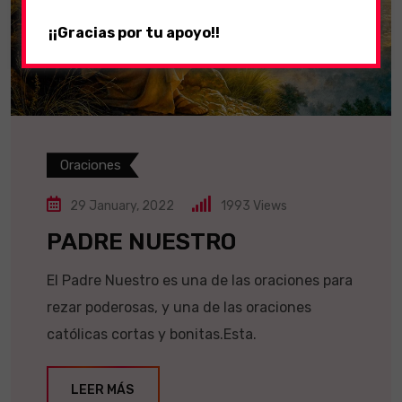
¡¡Gracias por tu apoyo!!
Oraciones
29 January, 2022
1993
Views
PADRE NUESTRO
El Padre Nuestro es una de las oraciones para
rezar poderosas, y una de las oraciones
católicas cortas y bonitas.Esta.
LEER MÁS