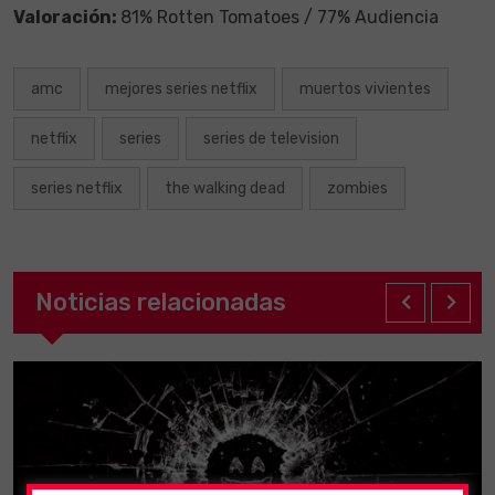
Valoración:
81% Rotten Tomatoes / 77% Audiencia
amc
mejores series netflix
muertos vivientes
netflix
series
series de television
series netflix
the walking dead
zombies
Noticias relacionadas