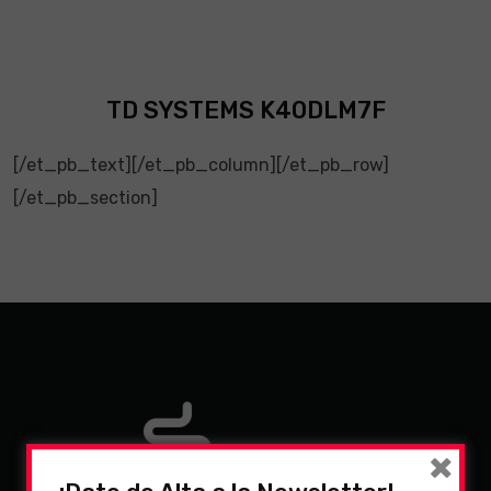
TD SYSTEMS K40DLM7F
[/et_pb_text][/et_pb_column][/et_pb_row]
[/et_pb_section]
×