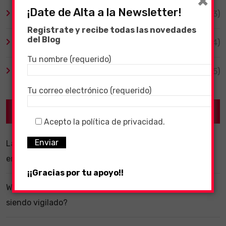
×
¡Date de Alta a la Newsletter!
TV y Series
(3)
Registrate y recibe todas las novedades
del Blog
Videojuegos
(204)
Tu nombre (requerido)
Virales
(55)
Tu correo electrónico (requerido)
Recent Posts
Acepto la política de privacidad.
La importancia de un software ERP dentro de una
empresa
¡¡Gracias por tu apoyo!!
WhatsApp y la localización en segundo plano: ¿estás
siendo vigilado?