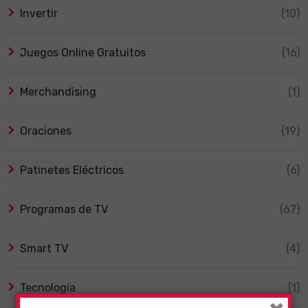
Invertir
(10)
Juegos Online Gratuitos
(16)
Merchandising
(1)
Oraciones
(19)
Patinetes Eléctricos
(6)
Programas de TV
(67)
Smart TV
(4)
Tecnología
(1)