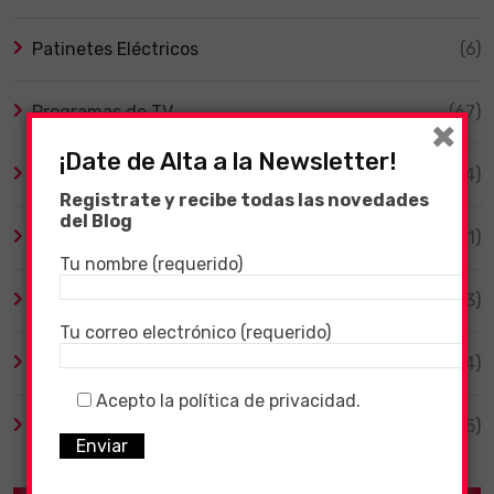
Patinetes Eléctricos
(6)
Programas de TV
(67)
×
¡Date de Alta a la Newsletter!
Smart TV
(4)
Registrate y recibe todas las novedades
del Blog
Tecnología
(1)
Tu nombre (requerido)
TV y Series
(3)
Tu correo electrónico (requerido)
Videojuegos
(204)
Acepto la política de privacidad.
Virales
(55)