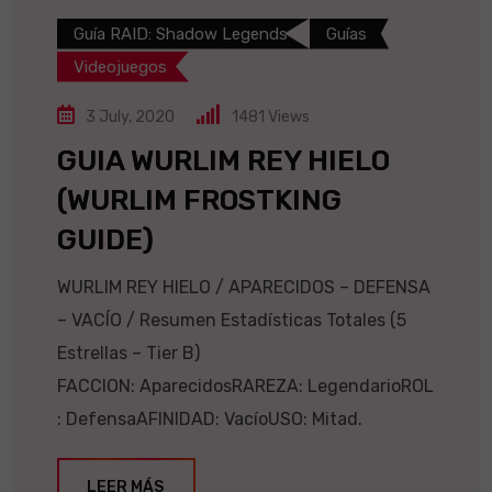
Guía RAID: Shadow Legends
Guías
Videojuegos
3 July, 2020
1481
Views
GUIA WURLIM REY HIELO
(WURLIM FROSTKING
GUIDE)
WURLIM REY HIELO / APARECIDOS – DEFENSA
– VACÍO / Resumen Estadísticas Totales (5
Estrellas – Tier B)
FACCION: AparecidosRAREZA: LegendarioROL
: DefensaAFINIDAD: VacíoUSO: Mitad.
LEER MÁS