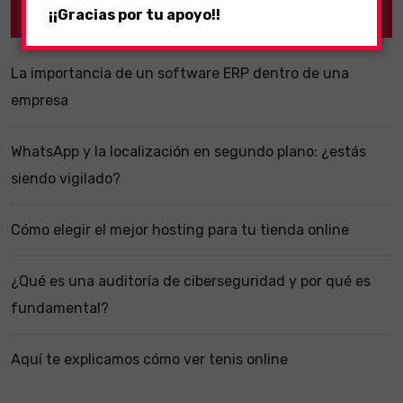
Recent Posts
¡¡Gracias por tu apoyo!!
La importancia de un software ERP dentro de una
empresa
WhatsApp y la localización en segundo plano: ¿estás
siendo vigilado?
Cómo elegir el mejor hosting para tu tienda online
¿Qué es una auditoría de ciberseguridad y por qué es
fundamental?
Aquí te explicamos cómo ver tenis online