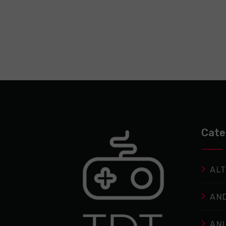
Cate
ALT
AN
AN