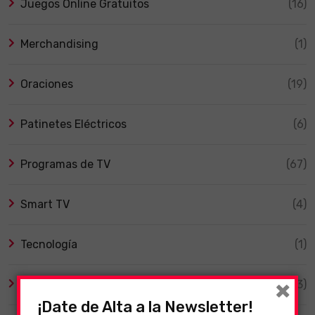
Juegos Online Gratuitos
(16)
Merchandising
(1)
Oraciones
(19)
Patinetes Eléctricos
(6)
Programas de TV
(67)
Smart TV
(4)
Tecnología
(1)
×
TV y Series
(3)
¡Date de Alta a la Newsletter!