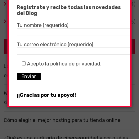
Videojuegos
(204)
Registrate y recibe todas las novedades
del Blog
Virales
(55)
Tu nombre (requerido)
Tu correo electrónico (requerido)
Recent Posts
Acepto la política de privacidad.
La importancia de un software ERP dentro de una
empresa
WhatsApp y la localización en segundo plano: ¿estás
¡¡Gracias por tu apoyo!!
siendo vigilado?
Cómo elegir el mejor hosting para tu tienda online
¿Qué es una auditoría de ciberseguridad y por qué es