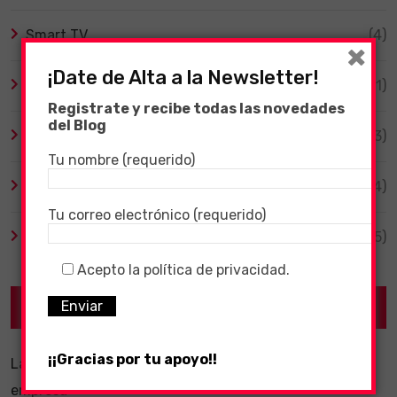
Smart TV
(4)
×
¡Date de Alta a la Newsletter!
Tecnología
(1)
Registrate y recibe todas las novedades
del Blog
TV y Series
(3)
Tu nombre (requerido)
Videojuegos
(204)
Tu correo electrónico (requerido)
Virales
(55)
Acepto la política de privacidad.
Recent Posts
¡¡Gracias por tu apoyo!!
La importancia de un software ERP dentro de una
empresa