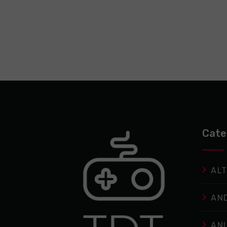
Cate
ALT
AN
AN