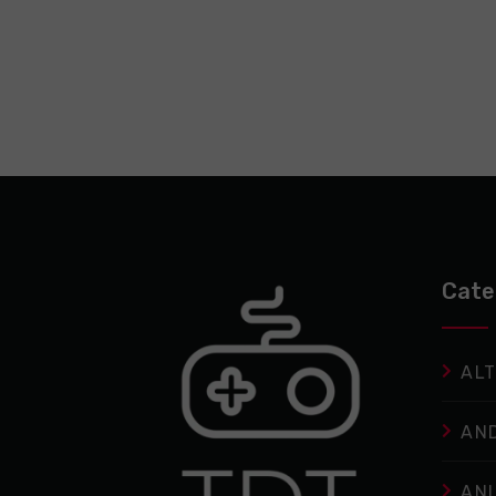
Cate
ALT
AN
AN