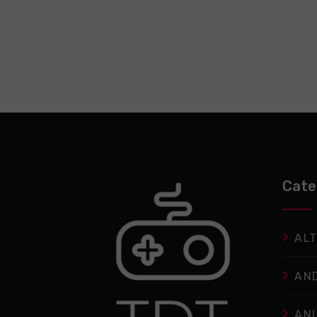
Cate
ALT
AN
AN