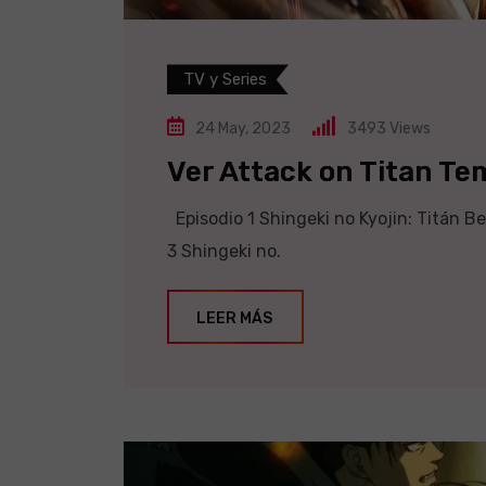
TV y Series
24 May, 2023
3493
Views
Ver Attack on Titan Te
Episodio 1 Shingeki no Kyojin: Titán Be
3 Shingeki no.
LEER MÁS