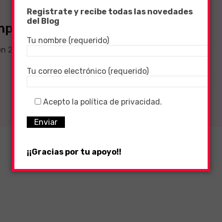
Registrate y recibe todas las novedades
del Blog
porada 1 (Shingeki no Kyojin)
Tu nombre (requerido)
, en 2000 años: La Caída de Shiganshina, Parte 1 No
Tu correo electrónico (requerido)
Acepto la política de privacidad.
¡¡Gracias por tu apoyo!!