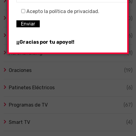
Guías
(133)
Acepto la política de privacidad.
Invertir
(10)
Juegos Online Gratuitos
(16)
¡¡Gracias por tu apoyo!!
Merchandising
(1)
Oraciones
(19)
Patinetes Eléctricos
(6)
Programas de TV
(67)
Smart TV
(4)