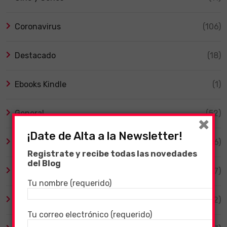
Coronavirus
(106)
Destacado
(18)
Ebooks Kindle
(1)
General
(52)
×
¡Date de Alta a la Newsletter!
Guía ARK
(6)
Registrate y recibe todas las novedades
del Blog
Guía RAID: Shadow Legends
(47)
Tu nombre (requerido)
Guía RUST
(12)
Tu correo electrónico (requerido)