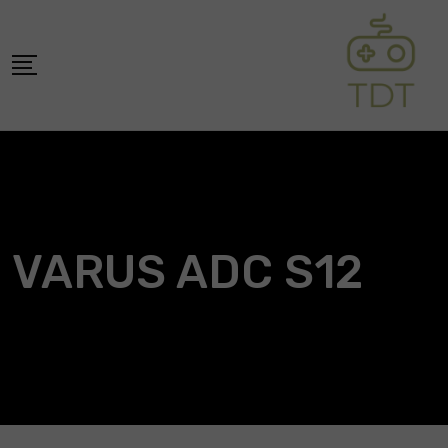
Skip
to
content
VARUS ADC S12