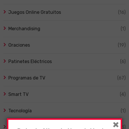
Juegos Online Gratuitos
(16)
Merchandising
(1)
Oraciones
(19)
Patinetes Eléctricos
(6)
Programas de TV
(67)
Smart TV
(4)
Tecnología
(1)
×
TV y Series
(3)