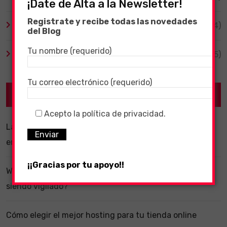
¡Date de Alta a la Newsletter!
Registrate y recibe todas las novedades
Videojuegos
(204)
del Blog
Tu nombre (requerido)
Virales
(55)
Tu correo electrónico (requerido)
Recent Posts
Acepto la política de privacidad.
La importancia de un software ERP dentro de una
empresa
¡¡Gracias por tu apoyo!!
WhatsApp y la localización en segundo plano: ¿estás
siendo vigilado?
Cómo elegir el mejor hosting para tu tienda online