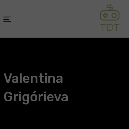
Skip
to
content
Valentina
Grigórieva