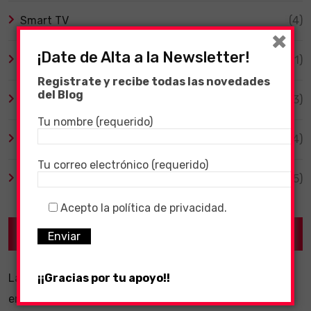
Smart TV
(4)
×
¡Date de Alta a la Newsletter!
Tecnología
(1)
Registrate y recibe todas las novedades
del Blog
TV y Series
(3)
Tu nombre (requerido)
Videojuegos
(204)
Tu correo electrónico (requerido)
Virales
(55)
Acepto la política de privacidad.
Recent Posts
¡¡Gracias por tu apoyo!!
La importancia de un software ERP dentro de una
empresa