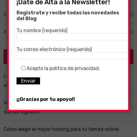
¡Date de Alta a la Newsletter!
Registrate y recibe todas las novedades
Videojuegos
(204)
del Blog
Tu nombre (requerido)
Virales
(55)
Tu correo electrónico (requerido)
Recent Posts
Acepto la política de privacidad.
La importancia de un software ERP dentro de una
empresa
¡¡Gracias por tu apoyo!!
WhatsApp y la localización en segundo plano: ¿estás
siendo vigilado?
Cómo elegir el mejor hosting para tu tienda online