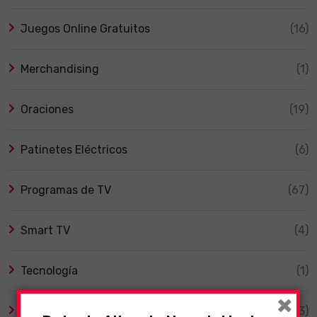
Juegos Online Gratuitos
(16)
Merchandising
(1)
Oraciones
(19)
Patinetes Eléctricos
(6)
Programas de TV
(67)
Smart TV
(4)
Tecnología
(1)
×
TV y Series
(3)