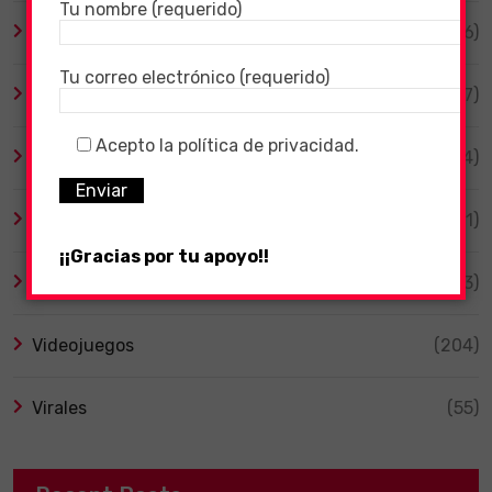
Tu nombre (requerido)
Patinetes Eléctricos
(6)
Tu correo electrónico (requerido)
Programas de TV
(67)
Acepto la política de privacidad.
Smart TV
(4)
Tecnología
(1)
¡¡Gracias por tu apoyo!!
TV y Series
(3)
Videojuegos
(204)
Virales
(55)