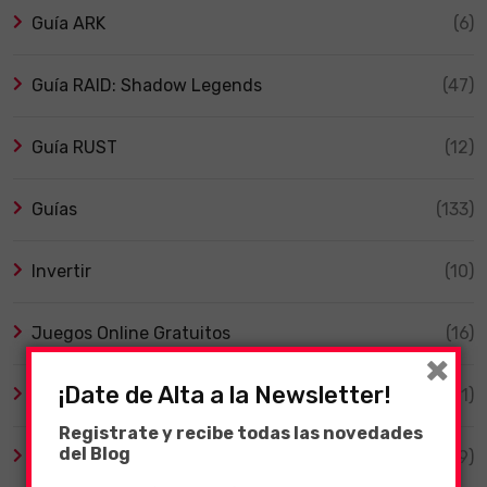
Guía ARK
(6)
Guía RAID: Shadow Legends
(47)
Guía RUST
(12)
Guías
(133)
Invertir
(10)
Juegos Online Gratuitos
(16)
×
¡Date de Alta a la Newsletter!
Merchandising
(1)
Registrate y recibe todas las novedades
del Blog
Oraciones
(19)