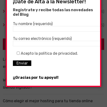
¡Date de Alta a la Newsletter!
Registrate y recibe todas las novedades
Videojuegos
(204)
del Blog
Tu nombre (requerido)
Virales
(55)
Tu correo electrónico (requerido)
Recent Posts
Acepto la política de privacidad.
La importancia de un software ERP dentro de una
empresa
¡¡Gracias por tu apoyo!!
WhatsApp y la localización en segundo plano: ¿estás
siendo vigilado?
Cómo elegir el mejor hosting para tu tienda online