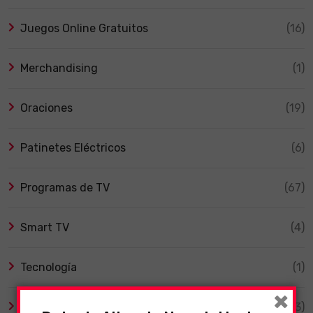
Juegos Online Gratuitos
(16)
Merchandising
(1)
Oraciones
(19)
Patinetes Eléctricos
(6)
Programas de TV
(67)
Smart TV
(4)
Tecnología
(1)
×
TV y Series
(3)