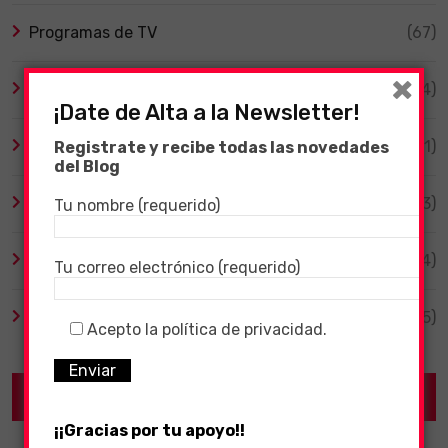
Programas de TV
(67)
×
Smart TV
(4)
¡Date de Alta a la Newsletter!
Tecnología
(1)
Registrate y recibe todas las novedades
del Blog
TV y Series
(3)
Tu nombre (requerido)
Videojuegos
(204)
Tu correo electrónico (requerido)
Virales
(55)
Acepto la política de privacidad.
Recent Posts
¡¡Gracias por tu apoyo!!