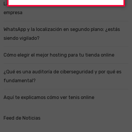
La importancia de un software ERP dentro de una
empresa
WhatsApp y la localización en segundo plano: ¿estás
siendo vigilado?
Cómo elegir el mejor hosting para tu tienda online
¿Qué es una auditoría de ciberseguridad y por qué es
fundamental?
Aquí te explicamos cómo ver tenis online
Feed de Noticias