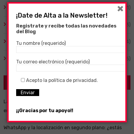
×
Tecnología
(1)
¡Date de Alta a la Newsletter!
TV y Series
(3)
Registrate y recibe todas las novedades
del Blog
Videojuegos
(204)
Tu nombre (requerido)
Virales
(55)
Tu correo electrónico (requerido)
Acepto la política de privacidad.
Recent Posts
La importancia de un software ERP dentro de una
empresa
¡¡Gracias por tu apoyo!!
WhatsApp y la localización en segundo plano: ¿estás