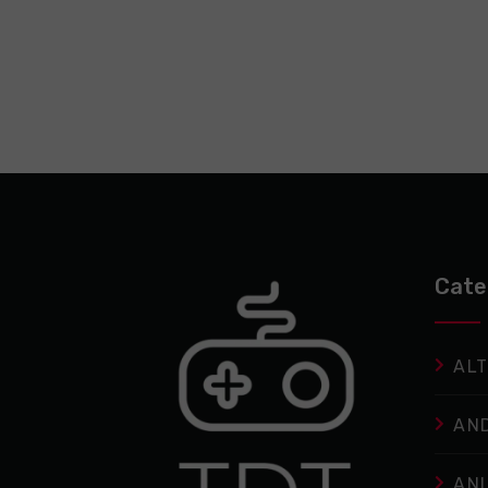
Cate
ALT
AN
AN