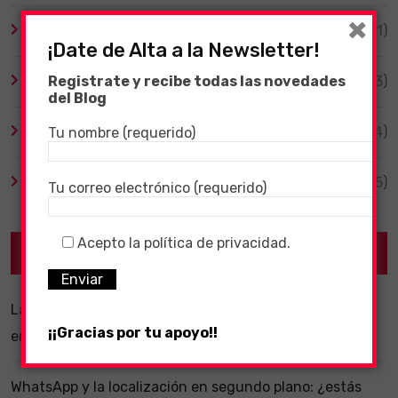
×
Tecnología
(1)
¡Date de Alta a la Newsletter!
Registrate y recibe todas las novedades
TV y Series
(3)
del Blog
Videojuegos
(204)
Tu nombre (requerido)
Virales
(55)
Tu correo electrónico (requerido)
Acepto la política de privacidad.
Recent Posts
La importancia de un software ERP dentro de una
¡¡Gracias por tu apoyo!!
empresa
WhatsApp y la localización en segundo plano: ¿estás